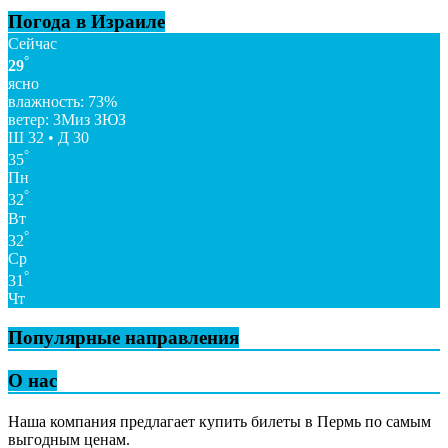
Погода в Израиле
Сейчас
°
29
ясно
влажность: 73%
ветер: 3Миз ЗЮЗ
Ш 32 • Д 30
°
35
Пн
°
32
Вт
°
32
Ср
°
31
Чт
Популярные направления
О нас
Наша компания предлагает купить билеты в Пермь по самым
выгодным ценам.