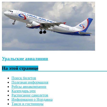
Уральские авиалинии
На этой странице
Поиск билетов
Полезная информация
Рейсы авиакомпании
Календарь цен
Расписание самолетов
Информация о Нордавиа
Такси и гостиницы