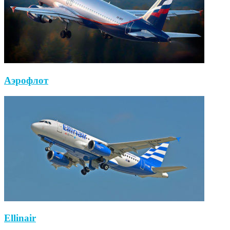
Аэрофлот
Ellinair