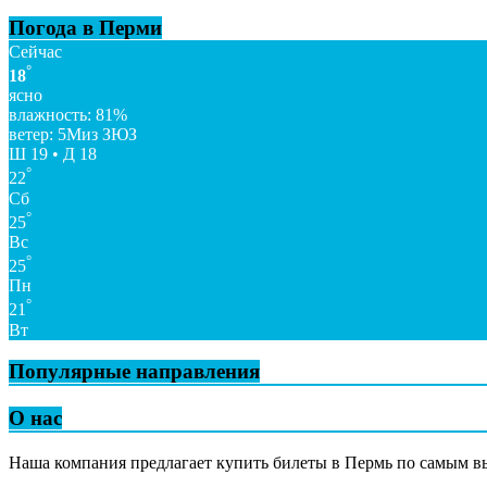
Погода в Перми
Сейчас
°
18
ясно
влажность: 81%
ветер: 5Миз ЗЮЗ
Ш 19 • Д 18
°
22
Сб
°
25
Вс
°
25
Пн
°
21
Вт
Популярные направления
О нас
Наша компания предлагает купить билеты в Пермь по самым 