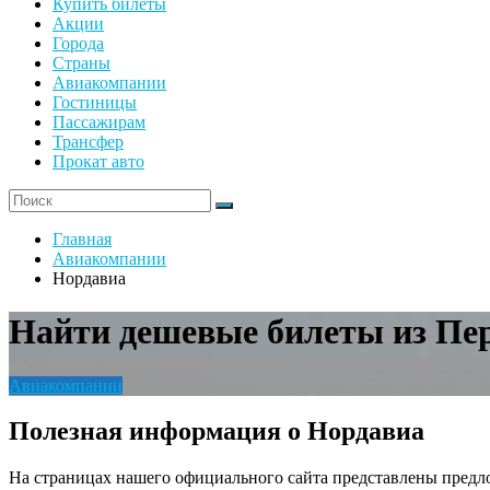
Купить билеты
Акции
Города
Страны
Авиакомпании
Гостиницы
Пассажирам
Трансфер
Прокат авто
Главная
Авиакомпании
Нордавиа
Найти дешевые билеты из Пе
Авиакомпании
Полезная информация о Нордавиа
На страницах нашего официального сайта представлены предл