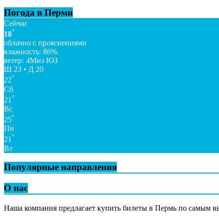
Погода в Перми
Сейчас
°
18
облачно с прояснениями
влажность: 86%
ветер: 4Миз ЮЗ
Ш 23 • Д 20
°
22
Сб
°
21
Вс
°
25
Пн
°
21
Вт
Популярные направления
О нас
Наша компания предлагает купить билеты в Пермь по самым 