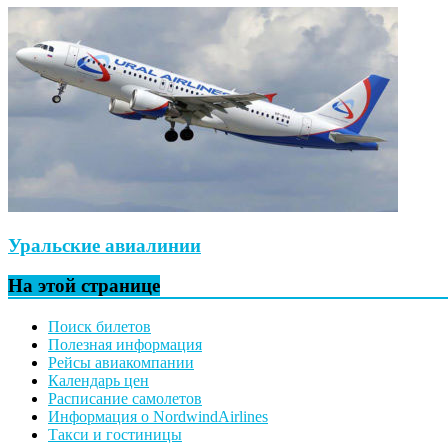
Уральские авиалинии
На этой странице
Поиск билетов
Полезная информация
Рейсы авиакомпании
Календарь цен
Расписание самолетов
Информация о NordwindAirlines
Такси и гостиницы