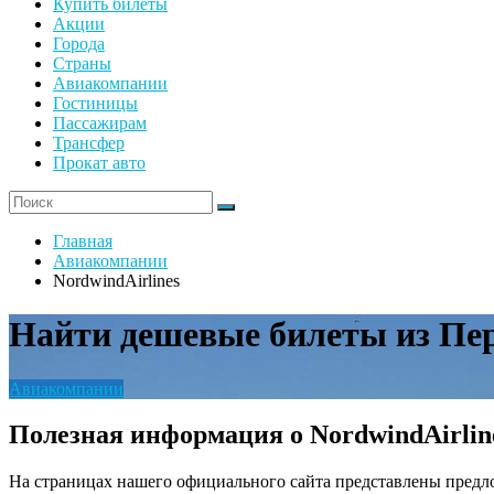
Купить билеты
Акции
Города
Страны
Авиакомпании
Гостиницы
Пассажирам
Трансфер
Прокат авто
Главная
Авиакомпании
NordwindAirlines
Найти дешевые билеты из Пе
Авиакомпании
Полезная информация о NordwindAirlin
На страницах нашего официального сайта представлены предл