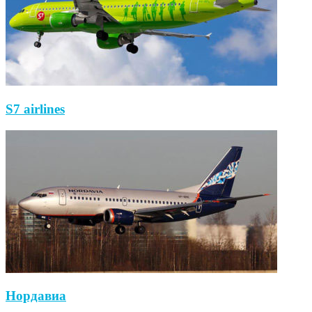
S7 airlines
Нордавиа