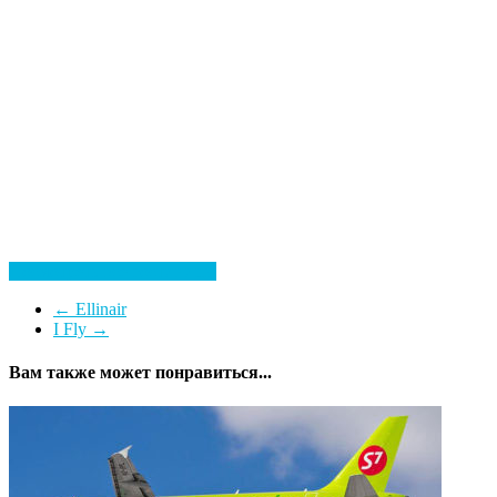
Посмотреть все гостиницы
←
Ellinair
I Fly
→
Вам также может понравиться...